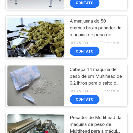
caixas
FÁBRICA
CONTATO
A marijuana de 50
CONTROLE
gramas brota pesador da
DA
máquina de peso de
QUALIDADE
Multihead o micro
USD25,000 ~ 29,000 per set MOQ:1 grupo
CONTATO
PEÇA
Cabeça 14 máquina de
UMAS
peso de um Multihead de
CITAÇÕES
0,2 litros para o salto do
gel de silicone granulado
USD25,000 ~ 29,000 per set MOQ:1 grupo
MAPA
CONTATO
DO
Pesador de Multihead da
SITE
máquina de peso de
Multihead para a máquina