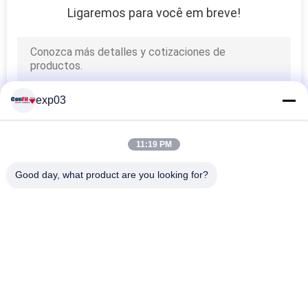
Ligaremos para você em breve!
exp03
11:19 PM
Good day, what product are you looking for?
Categorias populares
Todos
Máquina De 
Máquina De Peso De 
Embalagem Do 
Multihead
Pesador Do 
Pesador 
Máquina Linear Do 
Multihead
Automático Do 
Pesador