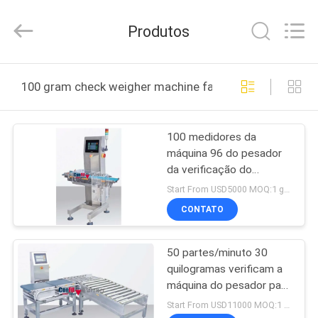
2021
-
2025
Produtos
ConFil
System.
All
Rights
CASA
Reserved.
100 gram check weigher machine fabricação online
PRODUTOS
100 medidores da
máquina 96 do pesador
VÍDEOS
da verificação do
grama/minuto
Start From USD5000 MOQ:1 grupo
SOBRE
CONTATO
NÓS
50 partes/minuto 30
quilogramas verificam a
EXCURSÃO
máquina do pesador para
DA
ver se há caixas de
Start From USD11000 MOQ:1 grupo