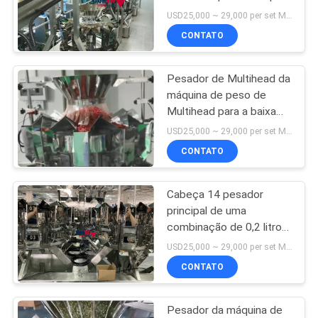
de enchimento ultra
PRIVACY
USD25,000 ~ 29,000 per set MOQ:1 grupo
baixa do peso do alvo
CONTATO
POLICY
das folhas de chá
Pesador de Multihead da
máquina de peso de
Multihead para a baixa
máquina de enchimento
USD25,000 ~ 29,000 per set MOQ:1 grupo
de Wolfberry do peso do
CONTATO
alvo
Cabeça 14 pesador
principal de uma
combinação de 0,2 litros
multi para os botões da
USD25,000 ~ 29,000 per set MOQ:1 grupo
marijuana
CONTATO
Pesador da máquina de