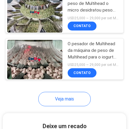
peso de Multihead o
micro desidratou peso
Mini Filling Machine do
USD25,000 ~ 29,000 per set MOQ:1 grupo
alvo do alimento o baixo
CONTATO
O pesador de Multihead
da máquina de peso de
Multihead para o iogurte
secado gotas Yogut do
USD25,000 ~ 29,000 per set MOQ:1 grupo
iogurte derrete a
CONTATO
máquina de enchimento
impermeável
Veja mais
Deixe um recado