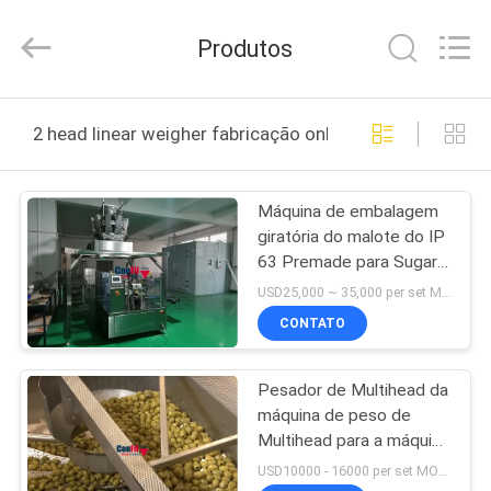
2021
-
2026
Produtos
ConFil
System.
All
Rights
CASA
Reserved.
2 head linear weigher fabricação online
PRODUTOS
Máquina de embalagem
giratória do malote do IP
VÍDEOS
63 Premade para Sugar
Packaging System
USD25,000 ~ 35,000 per set MOQ:1 grupo
SOBRE
CONTATO
NÓS
Pesador de Multihead da
máquina de peso de
EXCURSÃO
Multihead para a máquina
DA
de enchimento higiênica
USD10000 - 16000 per set MOQ:1 grupo