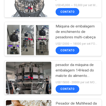
Packaging System
PRIVACY
USD45,000 ~ 55,000 per set MOQ:1 grupo
ROMA Thermoforming
CONTATO
POLICY
Packaging
Máquina de embalagem
de enchimento de
pesadores multi-cabeça
USD12000 ~ 18000 per set FOB Shenzhen China MOQ:1 grupo
CONTATO
pesador da máquina de
embalagem 14Head do
malote do alimento
750kg para contar o
USD15000 - 20000 per set MOQ:1 grupo
malote
CONTATO
Pesador de Multihead da