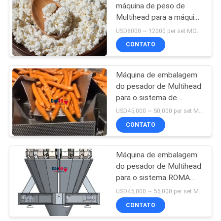
máquina de peso de
Multihead para a máquina
de enchimento
USD8000 ~ 12000 per set MOQ:1 grupo
impermeável dos leites
CONTATO
coalhados do requeijão e
Máquina de embalagem
do pesador de Multihead
para o sistema de
empacotamento da
USD45,000 ~ 50,000 per set MOQ:1 grupo
salsicha com MAPA de
CONTATO
Traysealer
Máquina de embalagem
do pesador de Multihead
para o sistema ROMA
Thermoforming
USD45,000 ~ 55,000 per set MOQ:1 grupo
Packaging Machine da
CONTATO
embalagem da carne de