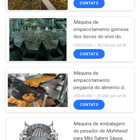
do projeto das azeitonas
FÁBRICA
CONTATO
dos vegetais
Máquina de
CONTROLE
empacotamento gomosa
DA
dos doces do urso do
QUALIDADE
pesador de Multihead
USD25,000 ~ 30,000 per set MOQ:1 grupo
500 gramas impermeável
CONTATO
PEÇA
Máquina de
UMAS
empacotamento
CITAÇÕES
pegajosa do alimento do
petisco de 200 gramas
USD45,000 ~ 50,000 per set MOQ:1 grupo
com enchimento do
MAPA
CONTATO
pesador de Multihead
DO
Máquina de embalagem
SITE
do pesador de Multihead
para Mini Salami Sausage