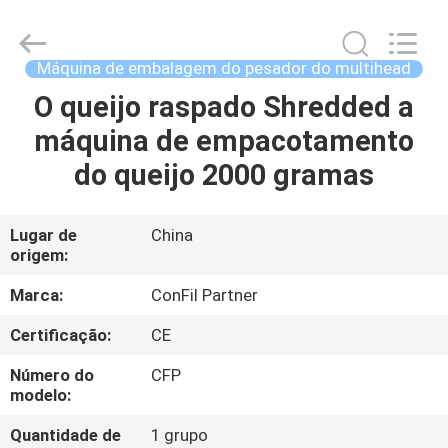
2021
-
2025
ConFil
System.
Máquina de embalagem do pesador do multihead
All
Rights
O queijo raspado Shredded a
CASA
Reserved.
máquina de empacotamento
PRODUTOS
do queijo 2000 gramas
VÍDEOS
Lugar de
China
origem:
SOBRE
Marca:
ConFil Partner
NÓS
Certificação:
CE
Número do
CFP
EXCURSÃO
modelo:
DA
Quantidade de
1 grupo