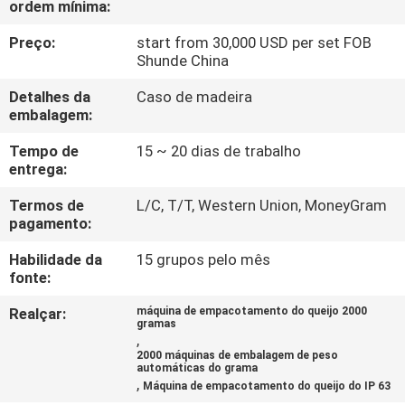
ordem mínima:
FÁBRICA
Preço:
start from 30,000 USD per set FOB
Shunde China
CONTROLE
DA
Detalhes da
Caso de madeira
embalagem:
QUALIDADE
Tempo de
15 ~ 20 dias de trabalho
entrega:
PEÇA
Termos de
L/C, T/T, Western Union, MoneyGram
UMAS
pagamento:
CITAÇÕES
Habilidade da
15 grupos pelo mês
fonte:
MAPA
Realçar:
máquina de empacotamento do queijo 2000
gramas
DO
,
2000 máquinas de embalagem de peso
SITE
automáticas do grama
,
Máquina de empacotamento do queijo do IP 63