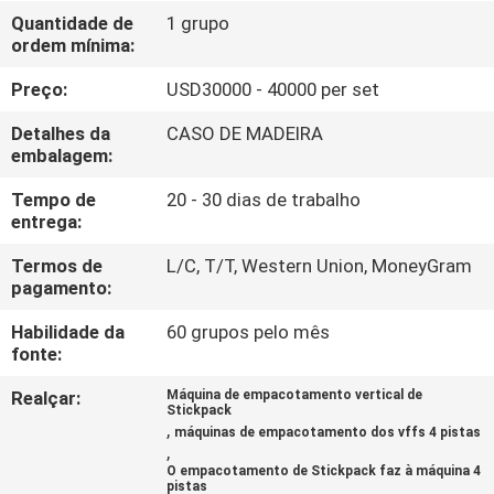
FÁBRICA
Quantidade de
1 grupo
ordem mínima:
CONTROLE
Preço:
USD30000 - 40000 per set
DA
Detalhes da
CASO DE MADEIRA
QUALIDADE
embalagem:
Tempo de
20 - 30 dias de trabalho
entrega:
PEÇA
UMAS
Termos de
L/C, T/T, Western Union, MoneyGram
pagamento:
CITAÇÕES
Habilidade da
60 grupos pelo mês
fonte:
MAPA
Realçar:
Máquina de empacotamento vertical de
DO
Stickpack
,
máquinas de empacotamento dos vffs 4 pistas
SITE
,
O empacotamento de Stickpack faz à máquina 4
pistas