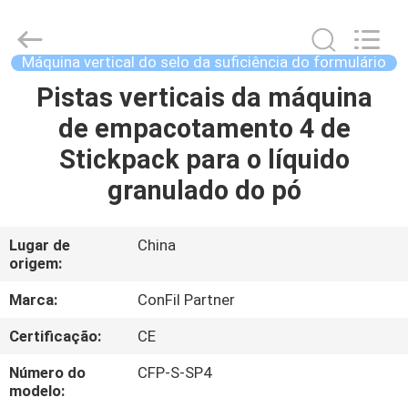
2021
-
2025
ConFil
System.
Máquina vertical do selo da suficiência do formulário
All
Rights
Pistas verticais da máquina
CASA
Reserved.
de empacotamento 4 de
PRODUTOS
Stickpack para o líquido
granulado do pó
VÍDEOS
Lugar de
China
origem:
SOBRE
NÓS
Marca:
ConFil Partner
Certificação:
CE
EXCURSÃO
Número do
CFP-S-SP4
DA
modelo: