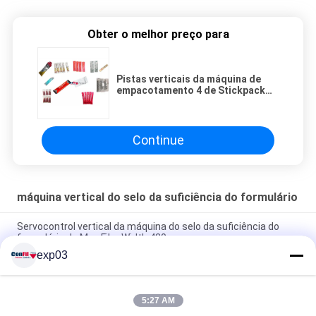
Obter o melhor preço para
Pistas verticais da máquina de
empacotamento 4 de Stickpack
para o líquido granulado do pó
Continue
máquina vertical do selo da suficiência do formulário
Servocontrol vertical da máquina do selo da suficiência do
formulário de Max Film Width 420mm
exp03
máquina de empacotamento 15bpm do movimento linear FFS
de 400mm
5:27 AM
Máquina de aço inoxidável 520mm do selo da suficiência do